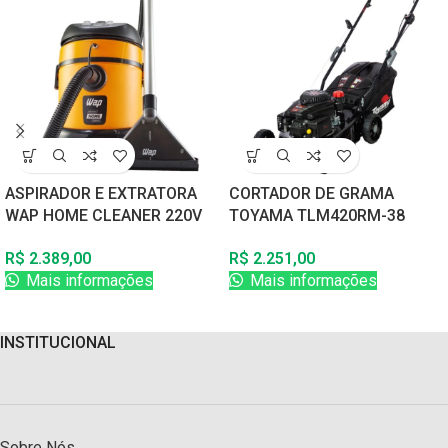
ASPIRADOR E EXTRATORA
CORTADOR DE GRAMA
WAP HOME CLEANER 220V
TOYAMA TLM420RM-38
60Hz
3,5HP 42CM CORTE
R$
2.389,00
R$
2.251,00
C/RECOLHEDOR
Mais informações
Mais informações
INSTITUCIONAL
Sobre Nós