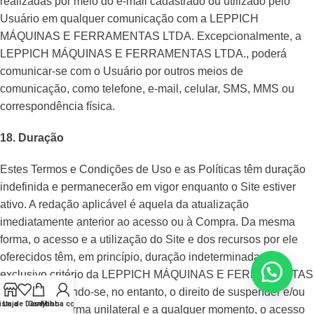
realizadas por meio do e-mail cadastrado ou utilizado pelo
Usuário em qualquer comunicação com a LEPPICH
MÁQUINAS E FERRAMENTAS LTDA. Excepcionalmente, a
LEPPICH MÁQUINAS E FERRAMENTAS LTDA., poderá
comunicar-se com o Usuário por outros meios de
comunicação, como telefone, e-mail, celular, SMS, MMS ou
correspondência física.
18. Duração
Estes Termos e Condições de Uso e as Políticas têm duração
indefinida e permanecerão em vigor enquanto o Site estiver
ativo. A redação aplicável é aquela da atualização
imediatamente anterior ao acesso ou à Compra. Da mesma
forma, o acesso e a utilização do Site e dos recursos por ele
oferecidos têm, em princípio, duração indeterminada, a
exclusivo critério da LEPPICH MÁQUINAS E FERRAMENTAS
LTDA. reservando-se, no entanto, o direito de suspender e/ou
ista de Desejos
Loja
Carrinho
Minha conta
cancelar, de forma unilateral e a qualquer momento, o acesso