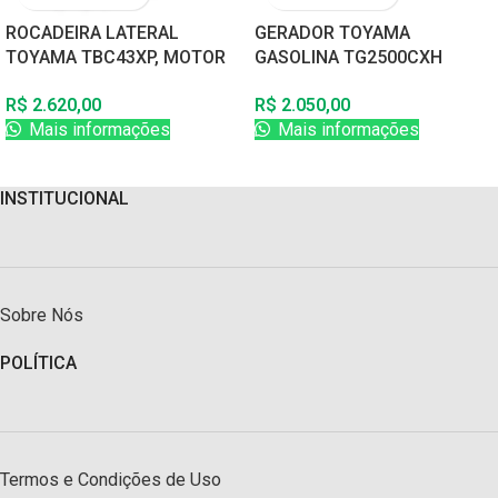
ROCADEIRA LATERAL
GERADOR TOYAMA
TOYAMA TBC43XP, MOTOR
GASOLINA TG2500CXH
MARUYAMA 42CC, 2
MONOFASICO 220V 2200W
R$
2.620,00
R$
2.050,00
TEMPOS, GASOLINA
PARTIDA MANUAL COM
Mais informações
Mais informações
SENSOR DE OLEO
INSTITUCIONAL
Sobre Nós
POLÍTICA
Termos e Condições de Uso