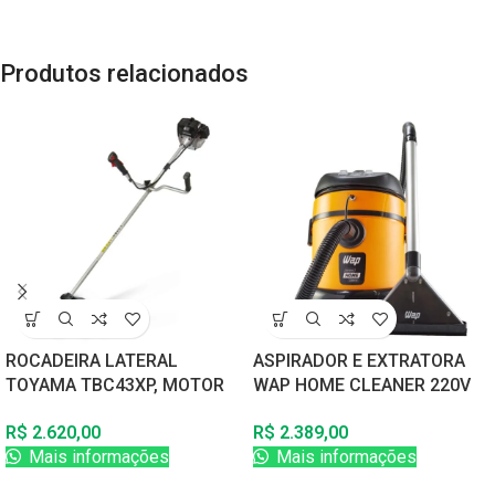
Produtos relacionados
ROCADEIRA LATERAL
ASPIRADOR E EXTRATORA
TOYAMA TBC43XP, MOTOR
WAP HOME CLEANER 220V
MARUYAMA 42CC, 2
60Hz
R$
2.620,00
R$
2.389,00
TEMPOS, GASOLINA
Mais informações
Mais informações