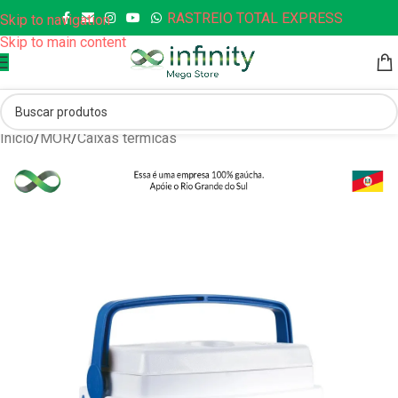
RASTREIO TOTAL EXPRESS
Skip to navigation
Skip to main content
Início
/
MOR
/
Caixas térmicas