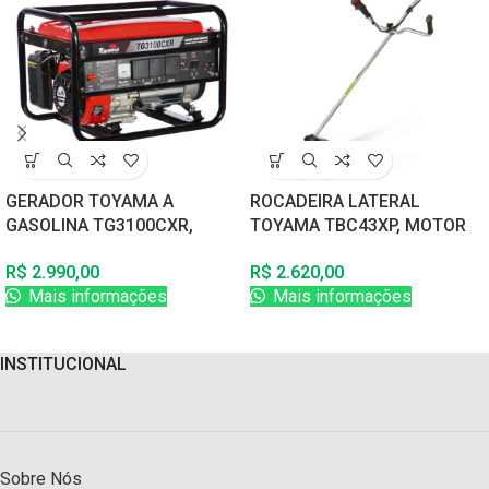
GERADOR TOYAMA A
ROCADEIRA LATERAL
GASOLINA TG3100CXR,
TOYAMA TBC43XP, MOTOR
MONOFASICO, 115/230V,
MARUYAMA 42CC, 2
R$
2.990,00
R$
2.620,00
60HZ, 3,1KW, PARTIDA
TEMPOS, GASOLINA
Mais informações
Mais informações
MANUAL
INSTITUCIONAL
Sobre Nós