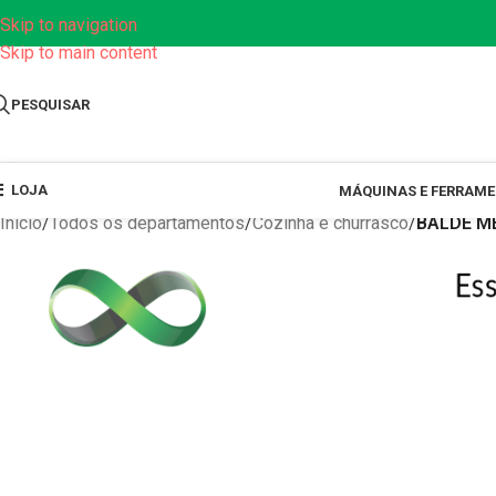
Skip to navigation
Skip to main content
PESQUISAR
LOJA
MÁQUINAS E FERRAM
Início
/
Todos os departamentos
/
Cozinha e churrasco
/
BALDE M