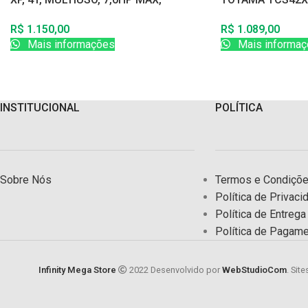
210CC, PARTIDA MANUAL, COM
CORRENTE ORE
R$
1.150,00
R$
1.089,00
SENSOR DE OLEO
Mais informações
Mais informaç
INSTITUCIONAL
POLÍTICA
Sobre Nós
Termos e Condiçõ
Política de Privaci
Política de Entreg
Política de Pagam
Infinity Mega Store
2022 Desenvolvido por
WebStudioCom
. Site