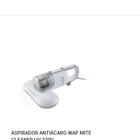
ASPIRADOR ANTIÁCARO WAP MITE
PULVERIZADO
CLEANER UV 220V