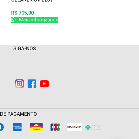
R$
130,00
R$
705,00
Mais infor
Mais informações
SIGA-NOS
 DE PAGAMENTO