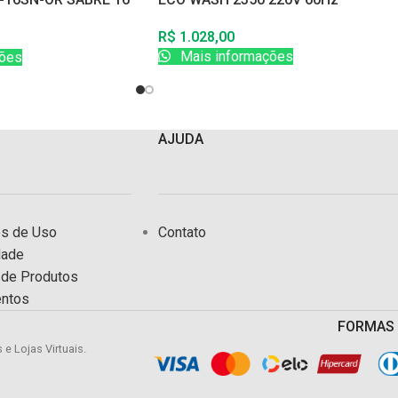
GON
R$
1.028,00
Mais informações
ões
AJUDA
es de Uso
Contato
dade
a de Produtos
entos
FORMAS
s e Lojas Virtuais.