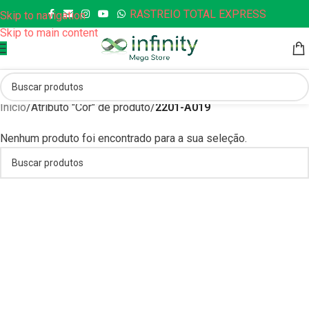
RASTREIO TOTAL EXPRESS
Skip to navigation
Skip to main content
Início
/
Atributo "Cor" de produto
/
2201-A019
Nenhum produto foi encontrado para a sua seleção.
Quando os resultados de preenchimento automático estiverem disp